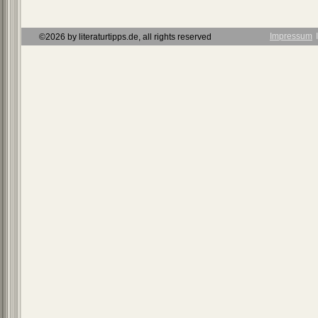
Impressum
Ι
©2026 by literaturtipps.de, all rights reserved