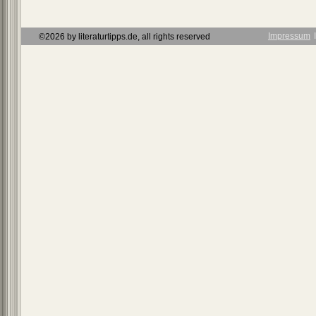
Impressum
Ι
©2026 by literaturtipps.de, all rights reserved