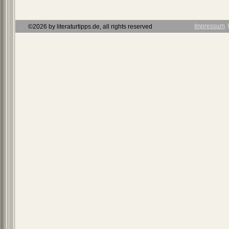
Impressum
Ι
©2026 by literaturtipps.de, all rights reserved