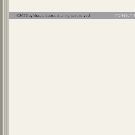
Impressum
Ι
©2026 by literaturtipps.de, all rights reserved