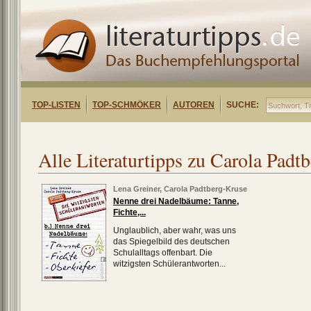
TOP-LISTEN
TOP-SCHMÖKER
AUTOREN
SUCHE:
Alle Literaturtipps zu Carola Padt
Lena Greiner
,
Carola Padtberg-Kruse
Nenne drei Nadelbäume: Tanne,
Fichte,...
Unglaublich, aber wahr, was uns
das Spiegelbild des deutschen
Schulalltags offenbart. Die
witzigsten Schülerantworten...