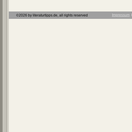
Impressum
Ι
©2026 by literaturtipps.de, all rights reserved