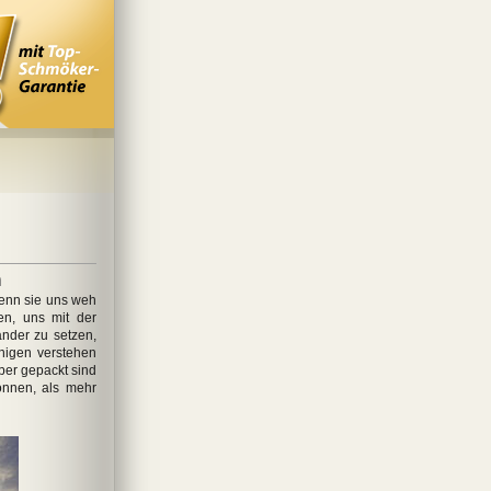
n
enn sie uns weh
en, uns mit der
ander zu setzen,
nigen verstehen
ber gepackt sind
önnen, als mehr