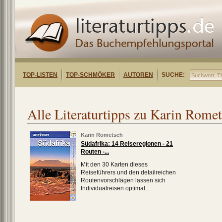
TOP-LISTEN
TOP-SCHMÖKER
AUTOREN
SUCHE:
Alle Literaturtipps zu Karin Rome
Karin Rometsch
Südafrika: 14 Reiseregionen - 21
Routen -...
Mit den 30 Karten dieses
Reiseführers und den detailreichen
Routenvorschlägen lassen sich
Individualreisen optimal...