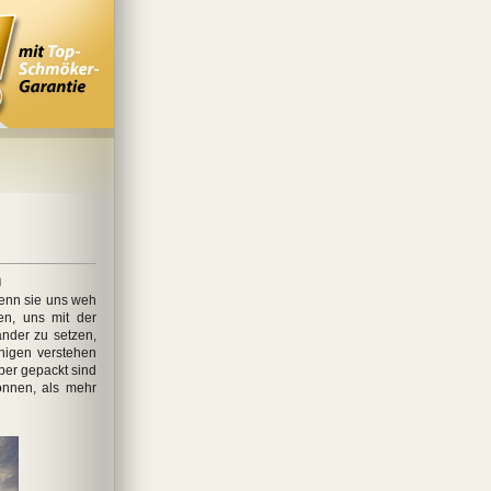
n
enn sie uns weh
en, uns mit der
ander zu setzen,
nigen verstehen
ber gepackt sind
önnen, als mehr