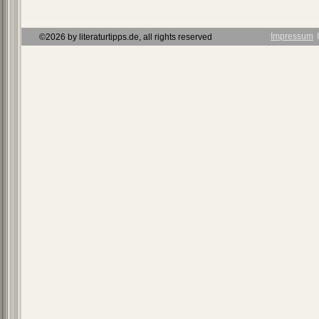
Impressum
Ι
©2026 by literaturtipps.de, all rights reserved