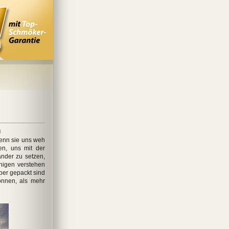
n
enn sie uns weh
en, uns mit der
ander zu setzen,
nigen verstehen
ber gepackt sind
önnen, als mehr