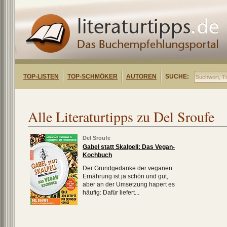
TOP-LISTEN
TOP-SCHMÖKER
AUTOREN
SUCHE:
Alle Literaturtipps zu Del Sroufe
Del Sroufe
Gabel statt Skalpell: Das Vegan-
Kochbuch
Der Grundgedanke der veganen
Ernährung ist ja schön und gut,
aber an der Umsetzung hapert es
häufig: Dafür liefert...