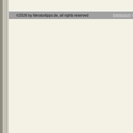
Impressum
Ι
©2026 by literaturtipps.de, all rights reserved