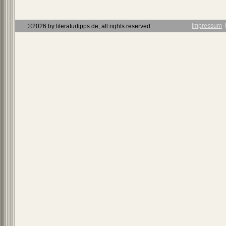
Impressum
Ι
©2026 by literaturtipps.de, all rights reserved