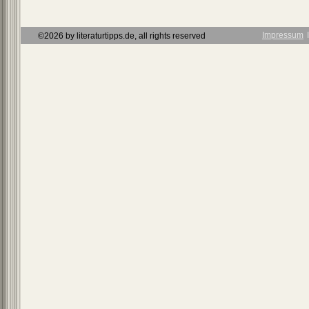
Impressum
Ι
©2026 by literaturtipps.de, all rights reserved