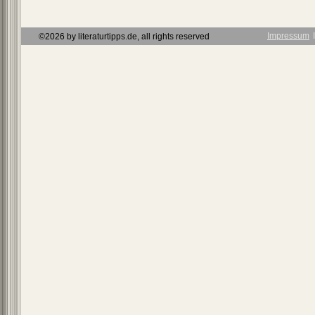
Impressum
Ι
©2026 by literaturtipps.de, all rights reserved