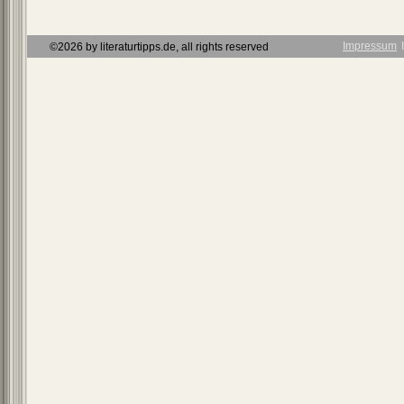
Impressum
Ι
©2026 by literaturtipps.de, all rights reserved