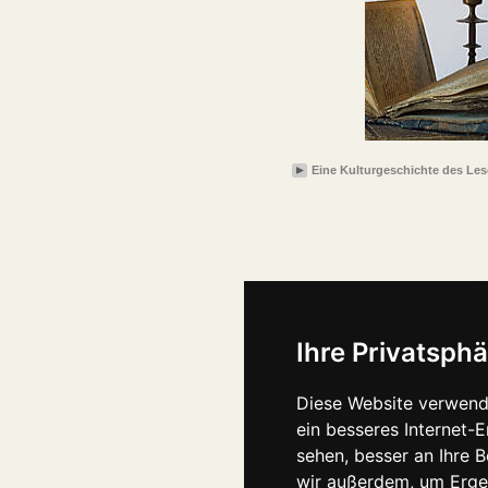
Eine Kulturgeschichte des Le
Ihre Privatsphä
Diese Website verwend
ein besseres Internet-
sehen, besser an Ihre 
wir außerdem, um Erge