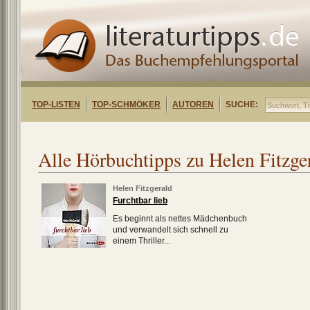
TOP-LISTEN
TOP-SCHMÖKER
AUTOREN
SUCHE:
Alle Hörbuchtipps zu Helen Fitzge
Helen Fitzgerald
Furchtbar lieb
Es beginnt als nettes Mädchenbuch
und verwandelt sich schnell zu
einem Thriller...