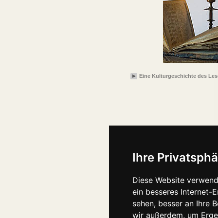
Eine Kulturgeschichte des Le
Ihre Privatsphä
Diese Website verwend
ein besseres Internet-
sehen, besser an Ihre 
wir außerdem, um Erge