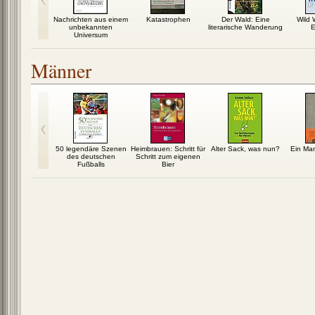
ee: Von
Nachrichten aus einem
Katastrophen
Der Wald: Eine
Wild 
n Rauchern
unbekannten
literarische Wanderung
E
nkenden...
Universum
Männer
wachsen im
50 legendäre Szenen
Heimbrauen: Schritt für
Alter Sack, was nun?
Ein Ma
rten
des deutschen
Schritt zum eigenen
Fußballs
Bier