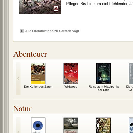
Pfleger. Bis hin zum nicht fehlenden J
Alle Literaturtipps zu Carsten Vogt
Abenteuer
 Musketiere
Der Kurier des Zaren
Wildwood
Reise zum Mittelpunkt
Die 
der Erde
Ge
Natur