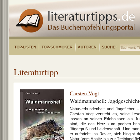
TOP-LISTEN
TOP-SCHMÖKER
AUTOREN
SUCHE:
Literaturtipp
Carsten Vogt
Waidmannsheil: Jagdgeschichte
Naturverbundenheit und Jagdfieber –
Carsten Vogt versteht es, seine Les
lassen an seinen Erlebnissen als Ju
sind, die das Herz zum pochen brin
Jägergruß und Leidenschaft. Und man
er aufbricht ins Revier, sich hingib
Natur. Vom Ansitz bis zur Treibjagd fie