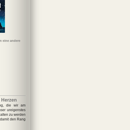
n eine andere
Potter und der
Alterra – Im Reich der
Die drei ??? und der
Zickzackkind
Die 
euerkelch
Königin
namenlose Gegner
ve
r Herzen
ung, die wir am
nser ureigenstes
halten zu werden
 damit den Rang