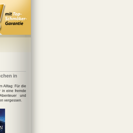
chen in
Alltag: Für die
 in eine fremde
Abenteuer und
en vergessen.