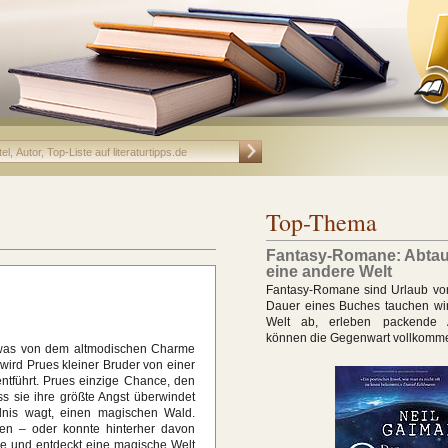
Top-Thema
Fantasy-Romane: Abtau
eine andere Welt
Fantasy-Romane sind Urlaub vom 
Dauer eines Buches tauchen wir
Welt ab, erleben packende 
können die Gegenwart vollkomm
twas von dem altmodischen Charme
wird Prues kleiner Bruder von einer
ntführt. Prues einzige Chance, den
ss sie ihre größte Angst überwindet
ldnis wagt, einen magischen Wald.
ten – oder konnte hinterher davon
e und entdeckt eine magische Welt