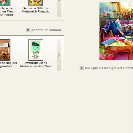
Schule der
Geronimo Stilton im
Ein langer Brief an
Flirtfieber & andere
hen Tiere -
Königreich Fantasia
September Nowak
Katastrophen
ich Ferien
Abenteuer-Romane
tdeckung der
Zwanzigtausend
Der Palast des
Herr der Diebe
Der g
gsamkeit
Meilen unter dem Meer
Poseidon
Die Epik als Königin der Herze