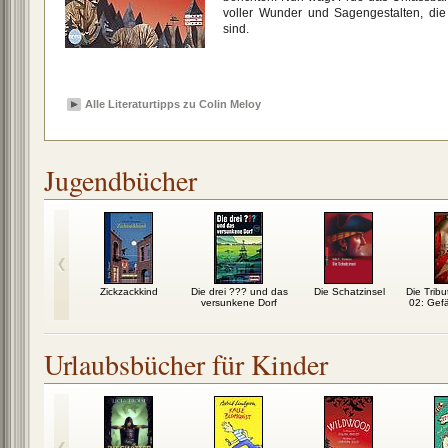
voller Wunder und Sagengestalten, die 
sind.
Alle Literaturtipps zu Colin Meloy
Jugendbücher
??? und der
Zickzackkind
Die drei ??? und das
Die Schatzinsel
Die Trib
se Gegner
versunkene Dorf
02: Gefä
Urlaubsbücher für Kinder