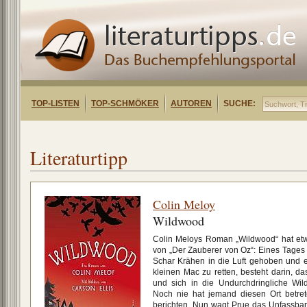
TOP-LISTEN
TOP-SCHMÖKER
AUTOREN
SUCHE:
Literaturtipp
Colin Meloy
Wildwood
Colin Meloys Roman „Wildwood“ hat e
von „Der Zauberer von Oz“: Eines Tages 
Schar Krähen in die Luft gehoben und e
kleinen Mac zu retten, besteht darin, da
und sich in die Undurchdringliche Wi
Noch nie hat jemand diesen Ort betre
berichten. Nun wagt Prue das Unfassbar