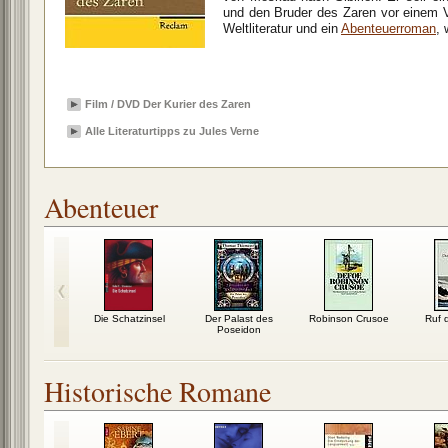
und den Bruder des Zaren vor einem V
Weltliteratur und ein
Abenteuerroman
, 
Film / DVD Der Kurier des Zaren
Alle Literaturtipps zu Jules Verne
Abenteuer
en Sommer
Die Schatzinsel
Der Palast des
Robinson Crusoe
Ruf d
Poseidon
Historische Romane