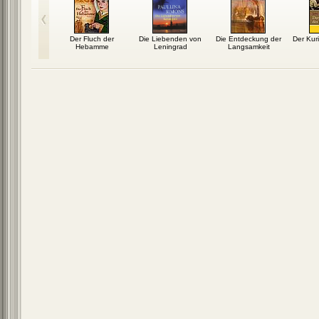
ße Gatsby
Der Fluch der
Die Liebenden von
Die Entdeckung der
Der Kur
Hebamme
Leningrad
Langsamkeit