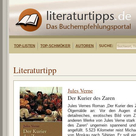
TOP-LISTEN
TOP-SCHMÖKER
AUTOREN
SUCHE:
Literaturtipp
Jules Verne
Der Kurier des Zaren
Jules Vernes Roman „Der Kurier des Z
Ölgemälde an: Vor den Augen de
detailreiches, exotisches Bild vom
anderen Werke von Jules Verne stark te
des Zaren“ ungemein spannend und
angefüllt. 5.523 Kilometer reist Mich
von Moskau nach Sibirien. Er soll ei