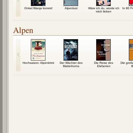
eben eines
Onkel Wanja kommt!
Alpenlust
Wäre ich du, würde ich
In 80 F
en in Paris
mich lieben
Alpen
Lehr- und
Hochsaison: Alpenkrimi
Der Wächter des
Die Reise des
Die groß
hre / Heidi
Matterhorns
Elefanten
B
nn...