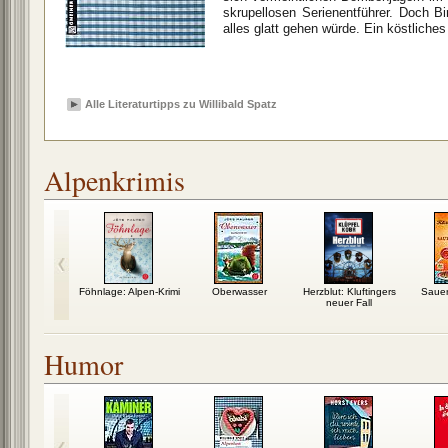
skrupellosen Serienentführer. Doch B
alles glatt gehen würde. Ein köstliche
Alle Literaturtipps zu Willibald Spatz
Alpenkrimis
 Kluftingers
Föhnlage: Alpen-Krimi
Oberwasser
Herzblut: Kluftingers
Saue
er Fall
neuer Fall
Humor