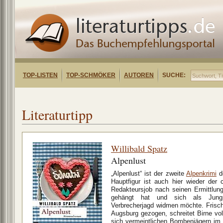
TOP-LISTEN
TOP-SCHMÖKER
AUTOREN
SUCHE:
Literaturtipp
Willibald Spatz
Alpenlust
„Alpenlust“ ist der zweite
Alpenkrimi
de
Hauptfigur ist auch hier wieder der 
Redakteursjob nach seinen Ermittlun
gehängt hat und sich als Jungpo
Verbrecherjagd widmen möchte. Frisch
Augsburg gezogen, schreitet Birne vol
sich vermeintlichen Bombenjägern im