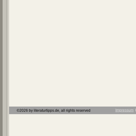
Impressum
Ι
©2026 by literaturtipps.de, all rights reserved