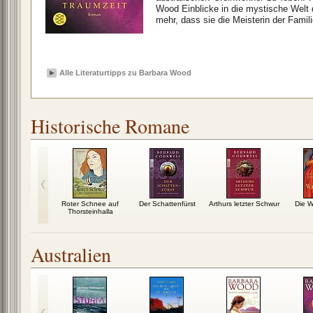
Wood Einblicke in die mystische Welt 
mehr, dass sie die Meisterin der Fami
Alle Literaturtipps zu Barbara Wood
Historische Romane
 Lichter von
Roter Schnee auf
Der Schattenfürst
Arthurs letzter Schwur
Die 
aris
Thorsteinhalla
Australien