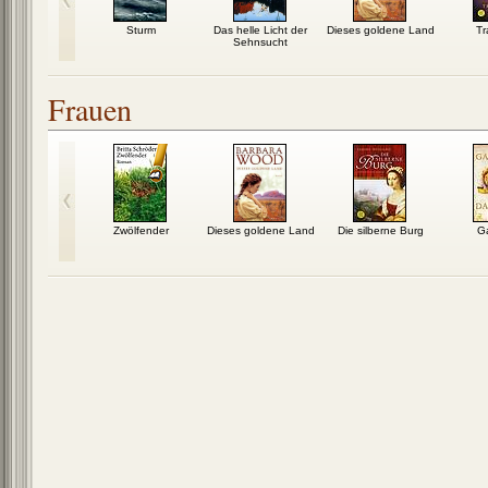
n Australien:
Sturm
Das helle Licht der
Dieses goldene Land
Tr
 den Alltag
Sehnsucht
Frauen
efeuer
Zwölfender
Dieses goldene Land
Die silberne Burg
G