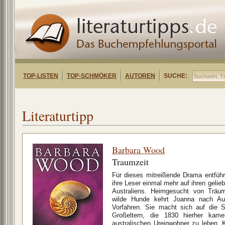
TOP-LISTEN
TOP-SCHMÖKER
AUTOREN
SUCHE:
Literaturtipp
Barbara Wood
Traumzeit
Für dieses mitreißende Drama entführ
ihre Leser einmal mehr auf ihren gelieb
Australiens. Heimgesucht von Träu
wilde Hunde kehrt Joanna nach Aus
Vorfahren. Sie macht sich auf die 
Großeltern, die 1830 hierher ka
australischen Ureinwohner zu leben. 