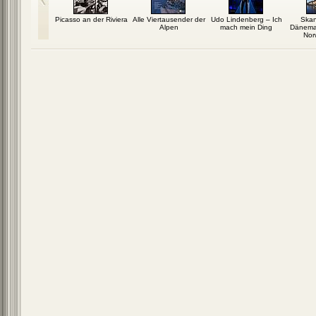
utschland
Picasso an der Riviera
Alle Viertausender der
Udo Lindenberg – Ich
Skan
Alpen
mach mein Ding
Dänemar
Nor