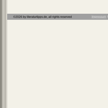
Impressum
Ι
©2026 by literaturtipps.de, all rights reserved