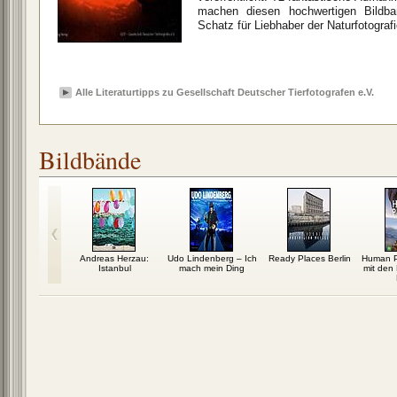
machen diesen hochwertigen Bildb
Schatz für Liebhaber der Naturfotografi
Alle Literaturtipps zu Gesellschaft Deutscher Tierfotografen e.V.
Bildbände
s Alpen
Andreas Herzau:
Udo Lindenberg – Ich
Ready Places Berlin
Human P
Istanbul
mach mein Ding
mit den