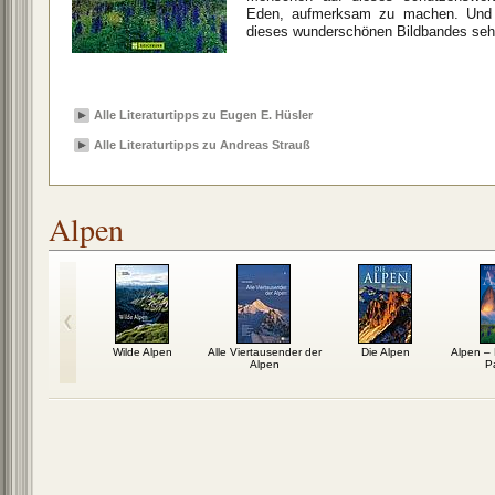
Eden, aufmerksam zu machen. Und d
dieses wunderschönen Bildbandes sehr
Alle Literaturtipps zu Eugen E. Hüsler
Alle Literaturtipps zu Andreas Strauß
Alpen
 und seine
Wilde Alpen
Alle Viertausender der
Die Alpen
Alpen –
gwelt
Alpen
P