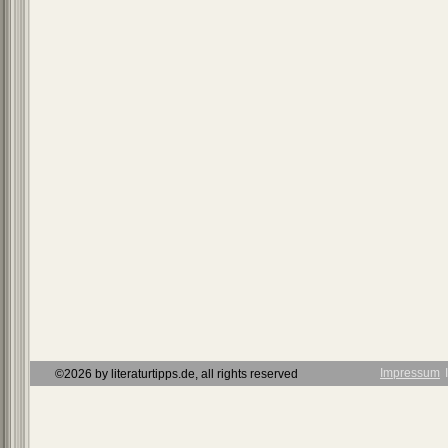
Impressum
Ι
©2026 by literaturtipps.de, all rights reserved