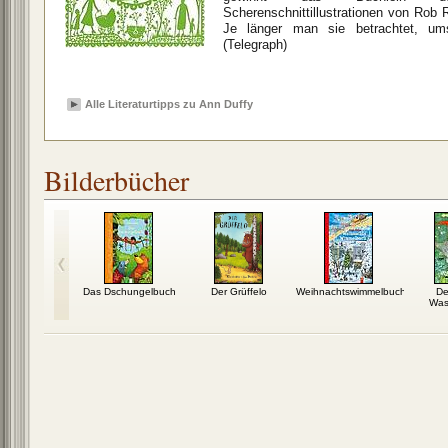
Scherenschnittillustrationen von Rob 
Je länger man sie betrachtet, um
(Telegraph)
Alle Literaturtipps zu Ann Duffy
Bilderbücher
s Sommer
Das Dschungelbuch
Der Grüffelo
Weihnachtswimmelbuch
De
Was