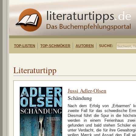
TOP-LISTEN
TOP-SCHMÖKER
AUTOREN
SUCHE:
Literaturtipp
Jussi Adler-Olsen
Schändung
Nach dem Erfolg von „Erbarmen“ k
zweite Fall für das schwedische Erm
Diesmal führt die Spur in die höchst
werden in einem Ferienhaus zwei 
gefunden und bald stehen Schüler ei
unter Verdacht, die für ihre Gewaltorg
wollen Mørck und Assad den Fall wie