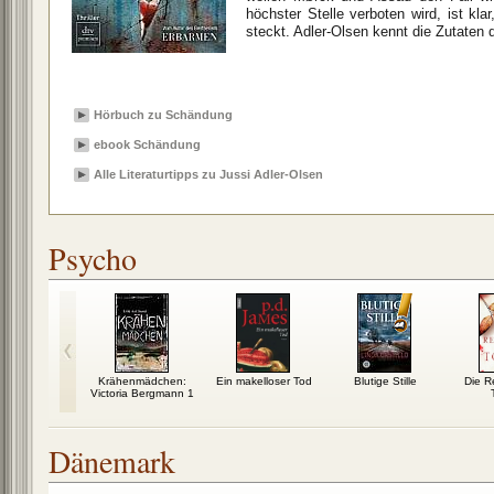
höchster Stelle verboten wird, ist kl
steckt. Adler-Olsen kennt die Zutaten 
Hörbuch zu Schändung
ebook Schändung
Alle Literaturtipps zu Jussi Adler-Olsen
Psycho
eskünstler
Krähenmädchen:
Ein makelloser Tod
Blutige Stille
Die R
Victoria Bergmann 1
Dänemark