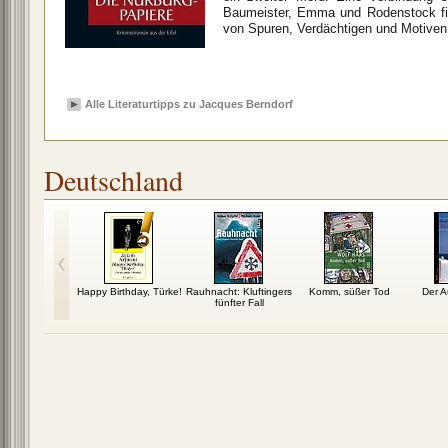
Baumeister, Emma und Rodenstock fi
von Spuren, Verdächtigen und Motiven
Alle Literaturtipps zu Jacques Berndorf
Deutschland
reift nicht
Happy Birthday, Türke!
Rauhnacht: Kluftingers
Komm, süßer Tod
Der A
neben
fünfter Fall