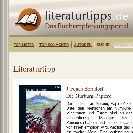
TOP-LISTEN
TOP-SCHMÖKER
AUTOREN
SUCHE:
Literaturtipp
Jacques Berndorf
Die Nürburg-Papiere
Der Thriller „Die Nürburg-Papiere“ zei
Unter den Menschen am Nürnburg-Ri
Misstrauen und Furcht sind an der 
unbarmherziger Manager den ei
Pensionsinhabern und Hoteliers das G
von ihnen ermordet wird, wächst das 
ein zweiter Mord. Eine Verbindung s