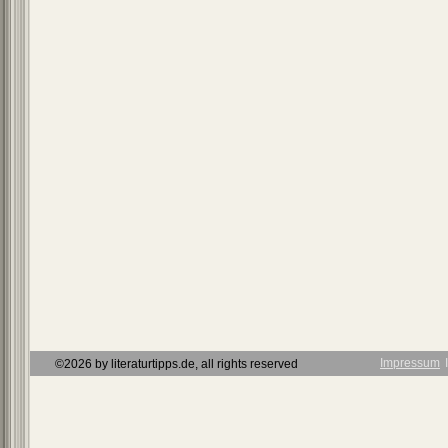
Impressum
Ι
©2026 by literaturtipps.de, all rights reserved