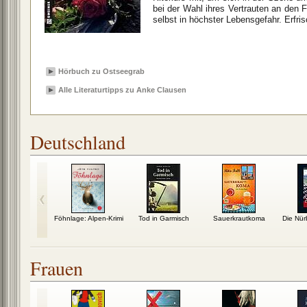
bei der Wahl ihres Vertrauten an den F
selbst in höchster Lebensgefahr. Erfri
Hörbuch zu Ostseegrab
Alle Literaturtipps zu Anke Clausen
Deutschland
ndatschikomplott
Föhnlage: Alpen-Krimi
Tod in Garmisch
Sauerkrautkoma
Die Nür
Frauen