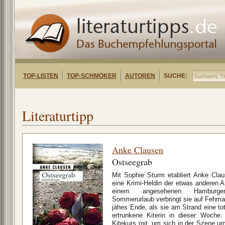
TOP-LISTEN
TOP-SCHMÖKER
AUTOREN
SUCHE:
Literaturtipp
Anke Clausen
Ostseegrab
Mit Sophie Sturm etabliert Anke Cla
eine Krimi-Heldin der etwas anderen Ar
einem angesehenen Hamburger
Sommerurlaub verbringt sie auf Fehmarn
jähes Ende, als sie am Strand eine tote
ertrunkene Kiterin in dieser Woche
Kitekurs mit, um sich in der Szene u