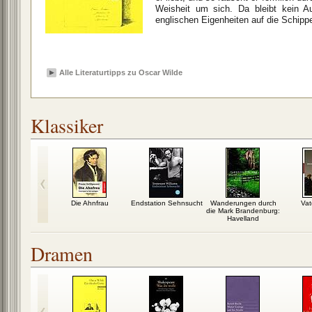
Weisheit um sich. Da bleibt kein A
englischen Eigenheiten auf die Schip
Alle Literaturtipps zu Oscar Wilde
Klassiker
 Pest
Die Ahnfrau
Endstation Sehnsucht
Wanderungen durch
Vat
die Mark Brandenburg:
Havelland
Dramen