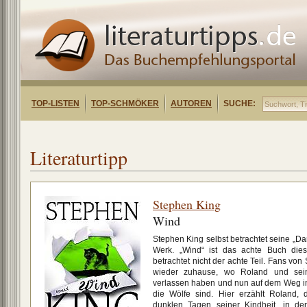
TOP-LISTEN
TOP-SCHMÖKER
AUTOREN
SUCHE:
Literaturtipp
Stephen King
Wind
Stephen King selbst betrachtet seine „Da
Werk. „Wind“ ist das achte Buch die
betrachtet nicht der achte Teil. Fans von
wieder zuhause, wo Roland und sei
verlassen haben und nun auf dem Weg in
die Wölfe sind. Hier erzählt Roland,
dunklen Tagen seiner Kindheit, in de