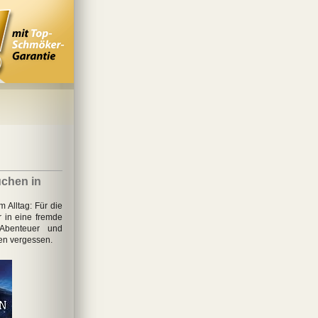
chen in
Alltag: Für die
 in eine fremde
Abenteuer und
en vergessen.