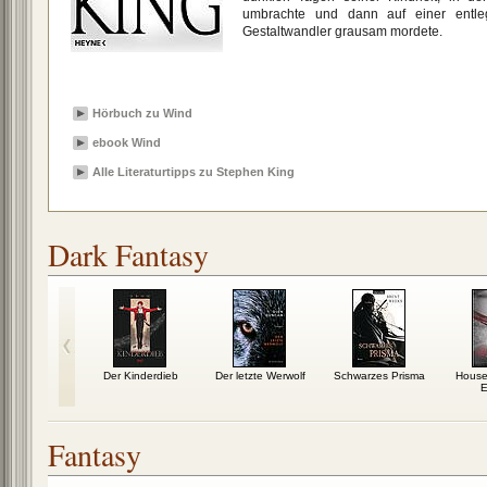
umbrachte und dann auf einer entle
Gestaltwandler grausam mordete.
Hörbuch zu Wind
ebook Wind
Alle Literaturtipps zu Stephen King
Dark Fantasy
g in die
Der Kinderdieb
Der letzte Werwolf
Schwarzes Prisma
House 
atten
E
Fantasy