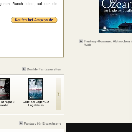
genen Ranch lebte, auf der ein
Fantasy-Romane: Abtauchen i
Welt
Dunkle Fantasywelten
of Night 3:
Gilde der Jäger 01:
Wind
The Forest – Wald der
rwählt
Engelskuss
tausend Augen
Fantasy für Erwachsene