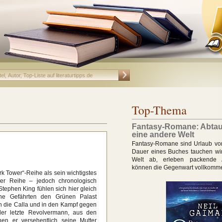
Top-Thema
Fantasy-Romane: Abtau
eine andere Welt
Fantasy-Romane sind Urlaub vom 
Dauer eines Buches tauchen wir
Welt ab, erleben packende 
können die Gegenwart vollkomm
rk Tower“-Reihe als sein wichtigstes
ser Reihe – jedoch chronologisch
 Stephen King fühlen sich hier gleich
ne Gefährten den Grünen Palast
 die Calla und in den Kampf gegen
 der letzte Revolvermann, aus den
nen er versehentlich seine Mutter