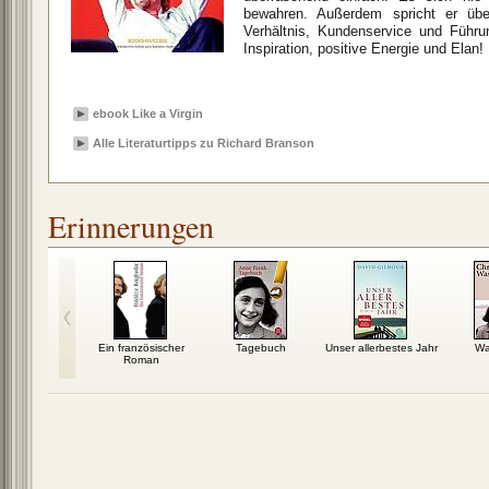
bewahren. Außerdem spricht er über
Verhältnis, Kundenservice und Führu
Inspiration, positive Energie und Elan!
ebook Like a Virgin
Alle Literaturtipps zu Richard Branson
Erinnerungen
Mitte des
Ein französischer
Tagebuch
Unser allerbestes Jahr
Wa
bens
Roman