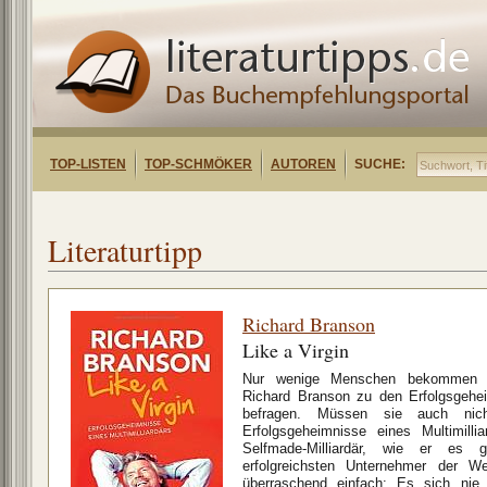
TOP-LISTEN
TOP-SCHMÖKER
AUTOREN
SUCHE:
Literaturtipp
Richard Branson
Like a Virgin
Nur wenige Menschen bekommen die
Richard Branson zu den Erfolgsgehe
befragen. Müssen sie auch nich
Erfolgsgeheimnisse eines Multimilli
Selfmade-Milliardär, wie er es 
erfolgreichsten Unternehmer der W
überraschend einfach: Es sich ni