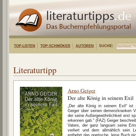
TOP-LISTEN
TOP-SCHMÖKER
AUTOREN
SUCHE:
Literaturtipp
Arno Geiger
Der alte König in seinem Exil
„Der alte König in seinem Exil“ is
Geiger über seinen demenzkranken Va
der seine Außergewöhnlichkeit erst 
erkennen gab.“ (FAZ) Geiger beschrei
Vaters, der ganz langsam seine Erin
verliert und dem allmählich sein
entbehrt das poetische, leise Buch n