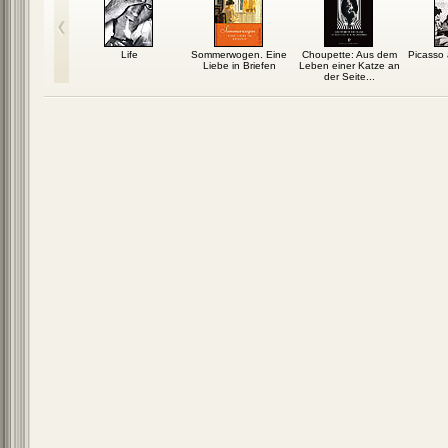
eigentlich
Life
Sommerwogen. Eine
Choupette: Aus dem
Picasso 
loppt?
Liebe in Briefen
Leben einer Katze an
der Seite...