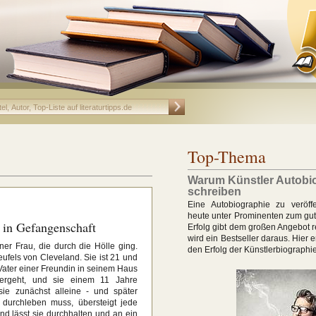
Top-Thema
Warum Künstler Autobi
schreiben
Eine Autobiographie zu veröffe
heute unter Prominenten zum gut
e in Gefangenschaft
Erfolg gibt dem großen Angebot r
wird ein Bestseller daraus. Hier 
ner Frau, die durch die Hölle ging.
den Erfolg der Künstlerbiographi
eufels von Cleveland. Sie ist 21 und
 Vater einer Freundin in seinem Haus
vergeht, und sie einem 11 Jahre
sie zunächst alleine - und später
urchleben muss, übersteigt jede
ind lässt sie durchhalten und an ein