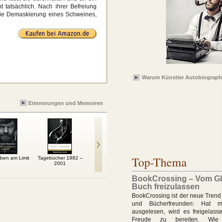
 tatsächlich. Nach ihrer Befreiung
. Die Demaskierung eines Schweines,
Warum Künstler Autobiograph
Erinnerungen und Memoiren
Top-Thema
ben am Limit
Tagebücher 1982 –
Gespräche über ein
In einem anderen
Die Ro
2001
Leben mit John F.
Land
Kennedy
BookCrossing – Vom Gl
Buch freizulassen
BookCrossing ist der neue Trend 
und Bücherfreunden: Hat 
ausgelesen, wird es freigelas
Freude zu bereiten. Wie 