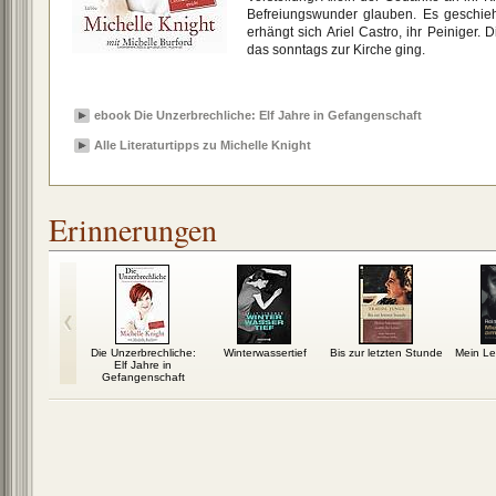
Befreiungswunder glauben. Es geschieht
erhängt sich Ariel Castro, ihr Peiniger
das sonntags zur Kirche ging.
ebook Die Unzerbrechliche: Elf Jahre in Gefangenschaft
Alle Literaturtipps zu Michelle Knight
Erinnerungen
a Virgin
Die Unzerbrechliche:
Winterwassertief
Bis zur letzten Stunde
Mein Le
Elf Jahre in
Gefangenschaft