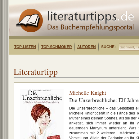
TOP-LISTEN
TOP-SCHMÖKER
AUTOREN
SUCHE:
Literaturtipp
Michelle Knight
Die Unzerbrechliche: Elf Jahr
Die Unzerbrechliche – das Selbstbild ei
Michelle Knight gerät in die Fänge des T
Mutter eines kleinen Sohnes, als sie der
ankettet, sich immer wieder an ihr 
dauernden Martyrium unterzieht. Was 
zusammen mit 2 weiteren Mädchen - d
Vorstellung. Allein der Gedanke an ihr K