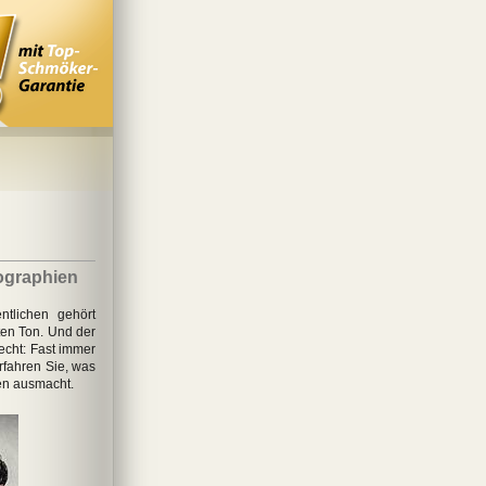
ographien
ntlichen gehört
en Ton. Und der
echt: Fast immer
erfahren Sie, was
en ausmacht.