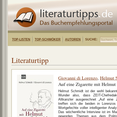
TOP-LISTEN
TOP-SCHMÖKER
AUTOREN
SUCHE:
Literaturtipp
Giovanni di Lorenzo
,
Helmut 
Auf eine Zigarette mit Helmut
Helmut Schmidt ist der wohl bekann
Wunder also, dass ZEIT-Chefredak
Altkanzler ausgerechnet „Auf eine Z
treffen sich die beiden in Lorenzos
Wortgefechte voller intelligenter Anal
Das wöchentliche Interview ist im M
geworden. Themen aus dem Politi