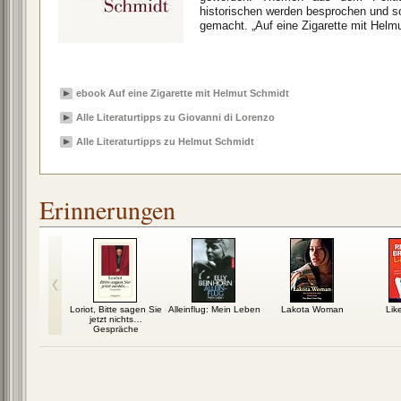
historischen werden besprochen und s
gemacht. „Auf eine Zigarette mit Helmu
ebook Auf eine Zigarette mit Helmut Schmidt
Alle Literaturtipps zu Giovanni di Lorenzo
Alle Literaturtipps zu Helmut Schmidt
Erinnerungen
ebuch
Loriot, Bitte sagen Sie
Alleinflug: Mein Leben
Lakota Woman
Lik
jetzt nichts…
Gespräche