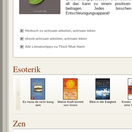
all das kann zu einem positiven u
beitragen. Jedes bisschen
Entschleunigungsapparat!
Hörbuch zu achtsam arbeiten, achtsam leben
ebook achtsam arbeiten, achtsam leben
Alle Literaturtipps zu Thich Nhat Hanh
Esoterik
cheln der
Es muss dir nicht bang
Wahre Kraft kommt
Blick in die Ewigkeit
Komm, i
en: Zen in
sein
von Innen
eine 
st des...
Zen