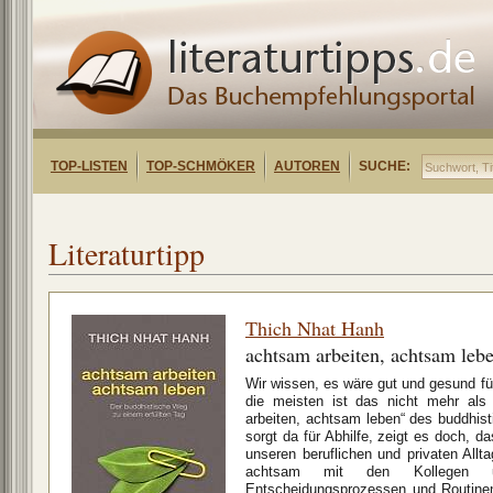
TOP-LISTEN
TOP-SCHMÖKER
AUTOREN
SUCHE:
Literaturtipp
Thich Nhat Hanh
achtsam arbeiten, achtsam leb
Wir wissen, es wäre gut und gesund fü
die meisten ist das nicht mehr al
arbeiten, achtsam leben“ des buddhis
sorgt da für Abhilfe, zeigt es doch, d
unseren beruflichen und privaten Allta
achtsam mit den Kollegen u
Entscheidungsprozessen und Routine