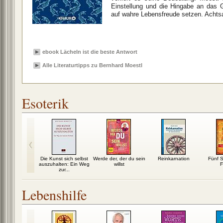
Einstellung und die Hingabe an das
auf wahre Lebensfreude setzen. Achts
ebook Lächeln ist die beste Antwort
Alle Literaturtipps zu Bernhard Moestl
Esoterik
 leben, was
Die Kunst sich selbst
Werde der, der du sein
Reinkarnation
Fünf S
 träumen
auszuhalten: Ein Weg
willst
F
zur...
Lebenshilfe