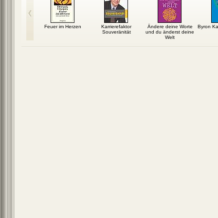
i-Stress-
Feuer im Herzen
Karrierefaktor
Ändere deine Worte
Byron Ka
 Ihr Weg zu
Souveränität
und du änderst deine
hr...
Welt