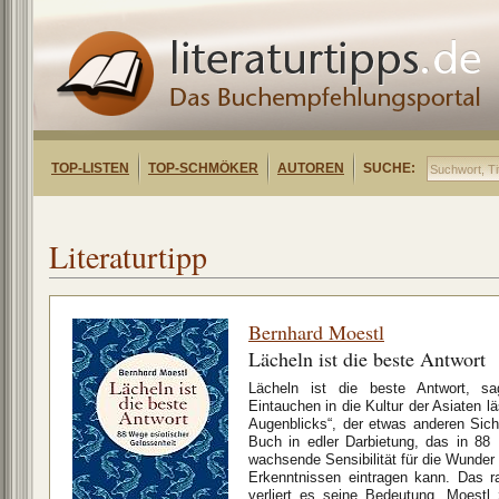
TOP-LISTEN
TOP-SCHMÖKER
AUTOREN
SUCHE:
Literaturtipp
Bernhard Moestl
Lächeln ist die beste Antwort
Lächeln ist die beste Antwort, s
Eintauchen in die Kultur der Asiaten l
Augenblicks“, der etwas anderen Sic
Buch in edler Darbietung, das in 88 
wachsende Sensibilität für die Wunde
Erkenntnissen eintragen kann. Das ra
verliert es seine Bedeutung. Moestl 