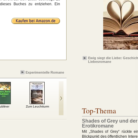
 dieses Buches zu entziehen. Ein
Ewig siegt die Liebe: Geschich
Liebesromane
Experimentelle Romane
ubliner
Zum Leuchtturm
Die Welt ist rund
Die Stille
Nur du
Top-Thema
Roma
Shades of Grey und de
Erotikromane
Mit „Shades of Grey“ rückte e
Blickpunkt des öffentlichen Inter