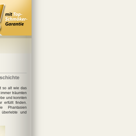
eschichte
 so alt wie das
 immer träumten
ebe und konnten
 erfüllt finden.
e Phantasien
 überlebte und