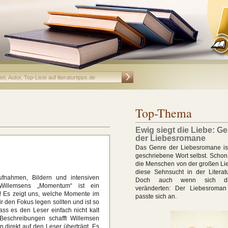
Top-Thema
Ewig siegt die Liebe: G
der Liebesromane
Das Genre der Liebesromane ist
geschriebene Wort selbst. Schon
die Menschen von der großen Li
diese Sehnsucht in der Literatur
fnahmen, Bildern und intensiven
Doch auch wenn sich di
Willemsens „Momentum“ ist ein
veränderten: Der Liebesroman
! Es zeigt uns, welche Momente im
passte sich an.
ir den Fokus legen sollten und ist so
ass es den Leser einfach nicht kalt
 Beschreibungen schafft Willemsen
n direkt auf den Leser überträgt. Es