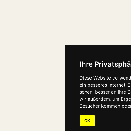
Ihre Privatsphä
Diese Website verwend
ein besseres Internet-
sehen, besser an Ihre 
wir außerdem, um Erge
Besucher kommen oder 
OK