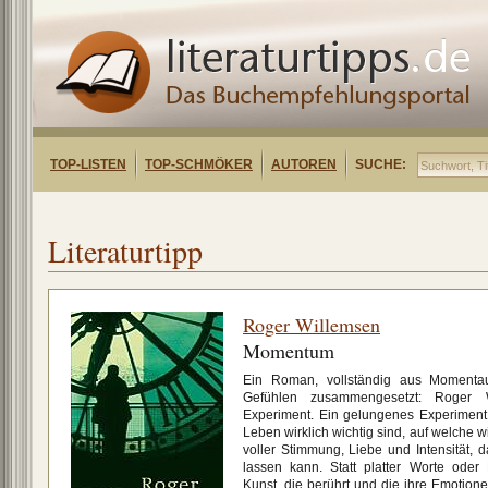
TOP-LISTEN
TOP-SCHMÖKER
AUTOREN
SUCHE:
Literaturtipp
Roger Willemsen
Momentum
Ein Roman, vollständig aus Momentau
Gefühlen zusammengesetzt: Roger 
Experiment. Ein gelungenes Experiment
Leben wirklich wichtig sind, auf welche w
voller Stimmung, Liebe und Intensität, d
lassen kann. Statt platter Worte oder
Kunst, die berührt und die ihre Emotione