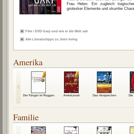
Frau Helen. Ein zugleich tragisch
grotesker Elemente und skurriler Chara
Film / DVD Garp und wie er die Welt sah
Alle Literaturtipps zu John Irving
Amerika
tes Herz,
Der Fänger im Roggen
Americanah
Das Versprechen
Die 
aue See
Familie