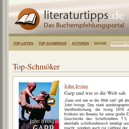
TOP-LISTEN
TOP-SCHMÖKER
AUTOREN
SUCHE:
Top-Schmöker
John Irving
Garp und wie er die Welt sah
„Garp und wie er die Welt sah“ gilt a
John Irvings. Das stark autobiograph
Veröffentlichung, die Irving 1979 
Kritikern ein Beweis für seine große E
Geschichte des Schriftstellers T.S
ebenfalls schriftstellerisch betätigt u
macht, sondern auch zur Leitfigur de