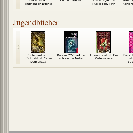
rld 1: Der
Die Stadt der
Garmans Sommer
Tom Sawyer und
Geronim
hling
träumenden Bücher
Huckleberry Finn
Königre
Jugendbücher
ter und der
Schlüssel zum
Die drei ??? und der
Artemis Fowl 03: Der
Die Pub
es Phönix
Königreich 4: Rauer
schreiende Nebel
Geheimcode
wil
Donnerstag
ges