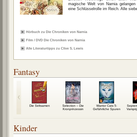
magische Welt von Narnia gelangen 
eine Schlüsselrolle im Reich. Alle sie
Hörbuch zu Die Chroniken von Narnia
Film / DVD Die Chroniken von Narnia
Alle Literaturtipps zu Clive S. Lewis
Fantasy
 des Todes
Die Seltsamen
Selection – Die
Warrior Cats 5:
Septem
Kronprinzessin
Gefährliche Spuren
Vampir
Kinder