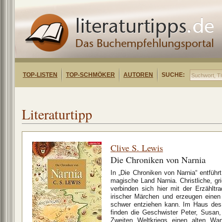
TOP-LISTEN
TOP-SCHMÖKER
AUTOREN
SUCHE:
Literaturtipp
Clive S. Lewis
Die Chroniken von Narnia
In „Die Chroniken von Narnia“ entführ
magische Land Narnia. Christliche, g
verbinden sich hier mit der Erzähltra
irischer Märchen und erzeugen eine
schwer entziehen kann. Im Haus des 
finden die Geschwister Peter, Susa
Zweiten Weltkriegs einen alten Wa