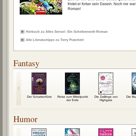
fristet er fortan sein Dasein. Noch nie wa
Roman!
Hörbuch zu Alles Sense!: Ein Scheibenwelt-Roman
Alle Literaturtipps zu Terry Pratchett
Fantasy
owl 02: Die
Der Schattenfürst
Reise zum Mittelpunkt
Die Zwillinge von
Die Mus
hwörung
der Erde
Highgate
Humor