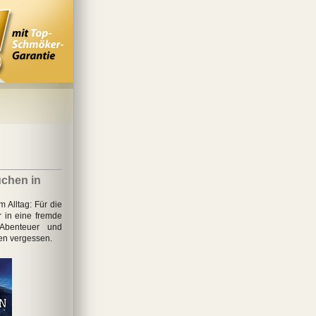
chen in
Alltag: Für die
 in eine fremde
Abenteuer und
en vergessen.