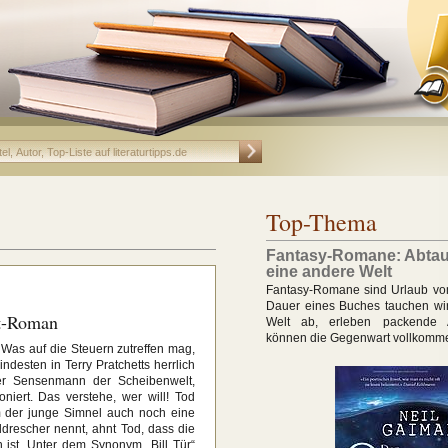
Top-Thema
Fantasy-Romane: Abtau
eine andere Welt
Fantasy-Romane sind Urlaub vom 
Dauer eines Buches tauchen wir
lt-Roman
Welt ab, erleben packende 
können die Gegenwart vollkomm
. Was auf die Steuern zutreffen mag,
ndesten in Terry Pratchetts herrlich
er Sensenmann der Scheibenwelt,
niert. Das verstehe, wer will! Tod
hm der junge Simnel auch noch eine
drescher nennt, ahnt Tod, dass die
ist. Unter dem Synonym „Bill Tür“