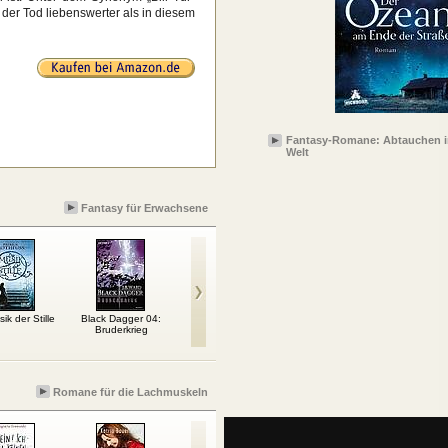
r der Tod liebenswerter als in diesem
Fantasy-Romane: Abtauchen i
Welt
Fantasy für Erwachsene
ik der Stille
Black Dagger 04:
Artemis Fowl 06: Das
Eragon 2: Der Auftrag
Warrior
Bruderkrieg
Zeitparadox
des Ältesten
de
Romane für die Lachmuskeln