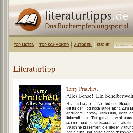
TOP-LISTEN
TOP-SCHMÖKER
AUTOREN
SUCHE:
Literaturtipp
Terry Pratchett
Alles Sense!: Ein Scheibenwe
Nichts ist sicher, außer Tod und Steuern
gilt für den Tod noch lange nicht. Zum Mi
absurdem Fantasy-Universum, denn d
liebevoll auch Tod genannt, wird pensio
schmollt und ist stinksauer! Und als i
Maschine präsentiert, die dieser Mähund
Zeit für ihn und seine Sense gekommen 