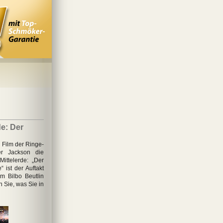
e: Der
 Film der Ringe-
er Jackson die
ittelerde: „Der
 ist der Auftakt
m Bilbo Beutlin
 Sie, was Sie in