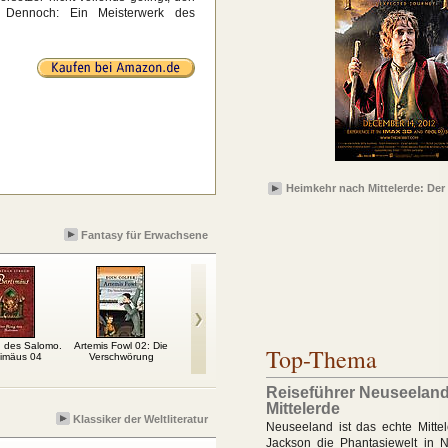
. Dennoch: Ein Meisterwerk des
Heimkehr nach Mittelerde: Der
Fantasy für Erwachsene
g des Salomo.
Artemis Fowl 02: Die
Chroniken der
Echo der Hoffnung
St
Top-Thema
timäus 04
Verschwörung
Unterwelt 3: City of
Gefä
Glass
Reiseführer Neuseeland
Mittelerde
Klassiker der Weltliteratur
Neuseeland ist das echte Mittel
Jackson die Phantasiewelt in