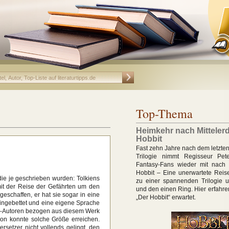
Top-Thema
Heimkehr nach Mittelerd
Hobbit
Fast zehn Jahre nach dem letzten
Trilogie nimmt Regisseur Pet
Fantasy-Fans wieder mit nach M
Hobbit – Eine unerwartete Reise“
die je geschrieben wurden: Tolkiens
zu einer spannenden Trilogie u
mit der Reise der Gefährten um den
und den einen Ring. Hier erfahren
eschaffen, er hat sie sogar in eine
„Der Hobbit“ erwartet.
 eingebettet und eine eigene Sprache
asy-Autoren bezogen aus diesem Werk
von konnte solche Größe erreichen.
setzer nicht vollends gelingt, den