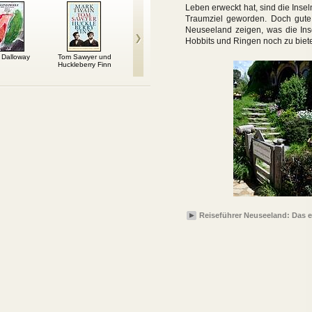
Leben erweckt hat, sind die Inse
Traumziel geworden. Doch gute 
Neuseeland zeigen, was die Inse
Hobbits und Ringen noch zu biet
 Dalloway
Tom Sawyer und
Der Graf von Monte
Ein
Eugen
Huckleberry Finn
Christo
Sommernachtstraum
Roma
Reiseführer Neuseeland: Das e