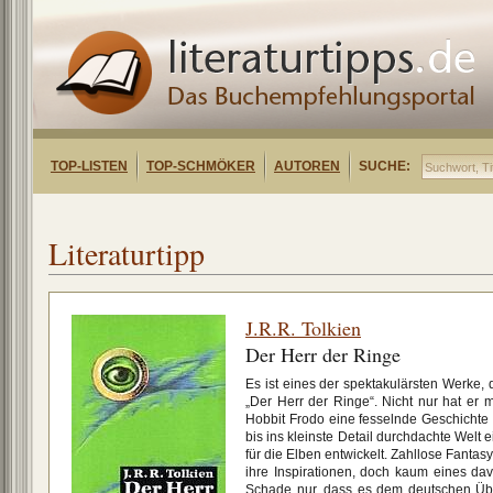
TOP-LISTEN
TOP-SCHMÖKER
AUTOREN
SUCHE:
Literaturtipp
J.R.R. Tolkien
Der Herr der Ringe
Es ist eines der spektakulärsten Werke, 
„Der Herr der Ringe“. Nicht nur hat er 
Hobbit Frodo eine fesselnde Geschichte g
bis ins kleinste Detail durchdachte Welt
für die Elben entwickelt. Zahllose Fant
ihre Inspirationen, doch kaum eines da
Schade nur, dass es dem deutschen Über