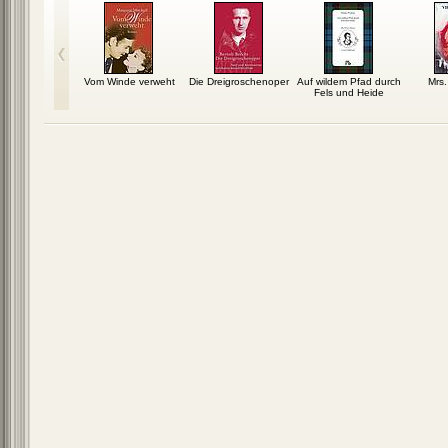
etou 1
Vom Winde verweht
Die Dreigroschenoper
Auf wildem Pfad durch
Mrs.
Fels und Heide