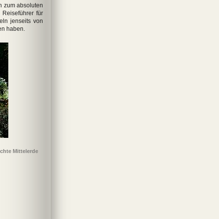
ln zum absoluten
Reiseführer für
ln jenseits von
en haben.
 Onegin: Ein
Frau Jenny Treibel
Winnetou 1
Vom Winde verweht
Die D
n in Versen
chte Mittelerde