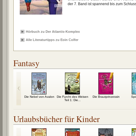
der 7. Band ist spannend bis zum Schluss
Hörbuch zu Der Atlantis-Komplex
Alle Literaturtipps zu Eoin Colfer
Fantasy
 Edward 01:
Die Nebel von Avalon
Die Furcht des Weisen
Die Brautprinzessin
Spi
s) zum
Teil 1: Die...
ngrauen
Urlaubsbücher für Kinder