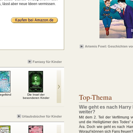
, lässt aber neue Ideen vermissen.
Artemis Fowl: Geschichten vo
Fantasy für Kinder
Top-Thema
egelkind
Die Insel der
Die dunklen Mächte –
Harry Potter und der
Drei W
besonderen Kinder
Schattenstunde
Halbblutprinz
Wie geht es nach Harry 
weiter?
Urlaubsbücher für Kinder
Mit dem 2. Teil der Verfilmung v
und die Heiligtümer des Todes“ e
Ära. Doch wie geht es nach Harr
Worauf können sich Fans freuen