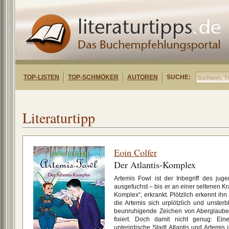
TOP-LISTEN
TOP-SCHMÖKER
AUTOREN
SUCHE:
Literaturtipp
Eoin Colfer
Der Atlantis-Komplex
Artemis Fowl ist der Inbegriff des jug
ausgefuchst – bis er an einer seltenen K
Komplex“, erkrankt. Plötzlich erkennt ihn 
die Artemis sich urplötzlich und unsterb
beunruhigende Zeichen von Aberglauben
fixiert. Doch damit nicht genug: Ei
unterirdische Stadt Atlantis und Artemis