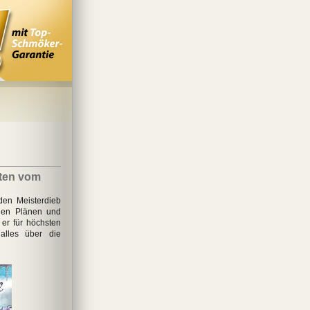
hten vom
den Meisterdieb
alen Plänen und
 er für höchsten
alles über die