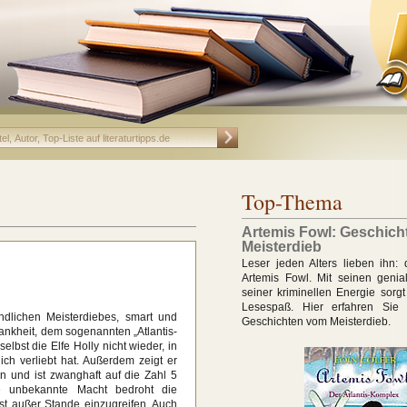
Top-Thema
Artemis Fowl: Geschic
Meisterdieb
Leser jeden Alters lieben ihn: 
Artemis Fowl. Mit seinen geni
seiner kriminellen Energie sorgt
Lesespaß. Hier erfahren Sie 
endlichen Meisterdiebes, smart und
Geschichten vom Meisterdieb.
rankheit, dem sogenannten „Atlantis-
selbst die Elfe Holly nicht wieder, in
lich verliebt hat. Außerdem zeigt er
 und ist zwanghaft auf die Zahl 5
ne unbekannte Macht bedroht die
 ist außer Stande einzugreifen. Auch