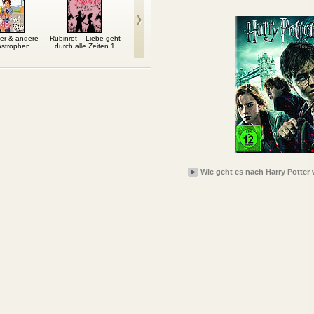
eber & andere
Rubinrot – Liebe geht
Nach dem Sommer
Der Atlantis-Komplex
Die Sc
astrophen
durch alle Zeiten 1
1: 
Wie geht es nach Harry Potter 