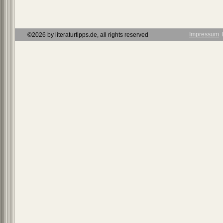
Impressum
Ι
©2026 by literaturtipps.de, all rights reserved