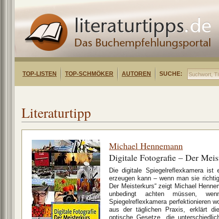
TOP-LISTEN
TOP-SCHMÖKER
AUTOREN
SUCHE:
Literaturtipp
Michael Hennemann
Digitale Fotografie – Der Meis
Die digitale Spiegelreflexkamera is
erzeugen kann – wenn man sie richtig b
Der Meisterkurs“ zeigt Michael Henne
unbedingt achten müssen, we
Spiegelreflexkamera perfektionieren w
aus der täglichen Praxis, erklärt di
optische Gesetze, die unterschiedli