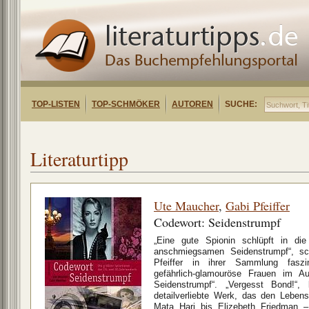
TOP-LISTEN
TOP-SCHMÖKER
AUTOREN
SUCHE:
Literaturtipp
Ute Maucher
,
Gabi Pfeiffer
Codewort: Seidenstrumpf
„Eine gute Spionin schlüpft in die
anschmiegsamen Seidenstrumpf“, s
Pfeiffer in ihrer Sammlung faszin
gefährlich-glamouröse Frauen im Au
Seidenstrumpf“. „Vergesst Bond!“,
detailverliebte Werk, das den Lebe
Mata Hari bis Elizebeth Friedman 