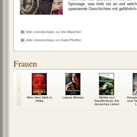
Spionage, was trieb sie an und welch
spannende Geschichten mit gefährlich
Alle Literaturtipps zu Ute Maucher
Alle Literaturtipps zu Gabi Pfeiffer
Frauen
 Queen
Mein Herz blieb in
Lakota Woman
Melitta von
Gerade
Afrika
Stauffenberg: Ein
und Ti
deutsches Leben
L