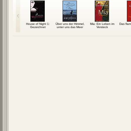
nicht zum
House of Night 1:
Über uns der Himmel,
Mia: Ein Leben im
Das fla
stück!
Gezeichnet
unter uns das Meer
Versteck