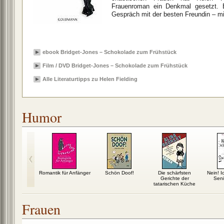
Frauenroman ein Denkmal gesetzt. 
Gespräch mit der besten Freundin – m
ebook Bridget-Jones – Schokolade zum Frühstück
Film / DVD Bridget-Jones – Schokolade zum Frühstück
Alle Literaturtipps zu Helen Fielding
Humor
nja kommt!
Romantik für Anfänger
Schön Doof!
Die schärfsten
Nein! I
Gerichte der
Seni
tatarischen Küche
Frauen