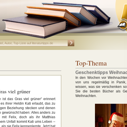
Top-Thema
Geschenktipps Weihna
In den Wochen vor Weihnachten 
von uns regelmäßig in Panik,
wissen, was sie verschenken sol
ras viel grüner
Sie die besten Bücher als Ge
Weihnachten.
ist das Gras viel grüner“ erinnert
es ihrer Heldin Kati erlaubt, das zu
ährigen Beziehung stecken und denen
n gewünscht haben: Alles anders zu
 mit Felix, doch als ihr Matthias
 einem Unfall kommt Kati ums Leben –
als sie Felix kennenlernte. Jetzt hat