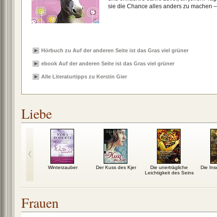
sie die Chance alles anders zu machen – 
Hörbuch zu Auf der anderen Seite ist das Gras viel grüner
ebook Auf der anderen Seite ist das Gras viel grüner
Alle Literaturtipps zu Kerstin Gier
Liebe
rau des
Winterzauber
Der Kuss des Kjer
Die unerträgliche
Die Ins
eisenden
Leichtigkeit des Seins
Frauen