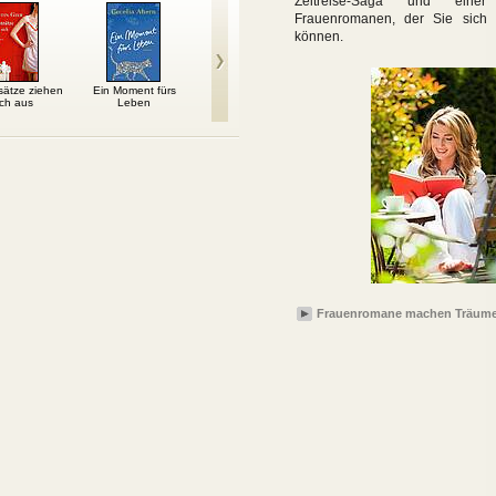
Zeitreise-Saga und ein
Frauenromanen, der Sie sich 
können.
ätze ziehen
Ein Moment fürs
Maria, ihm schmeckt's
Der Engelsbaum
Aus Ve
ich aus
Leben
nicht!
Frauenromane machen Träume