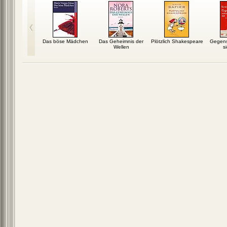
rtelstunden
Das böse Mädchen
Das Geheimnis der
Plötzlich Shakespeare
Gegens
um Meer
Wellen
s