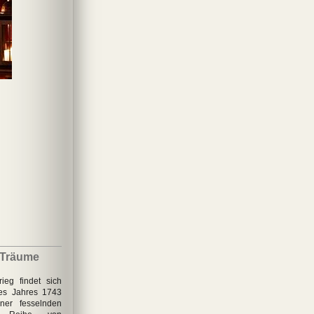
Sturm
Sieben Jahre
Die Frau des
Winterzauber
Der
Zeitreisenden
 Träume
ieg findet sich
des Jahres 1743
ner fesselnden