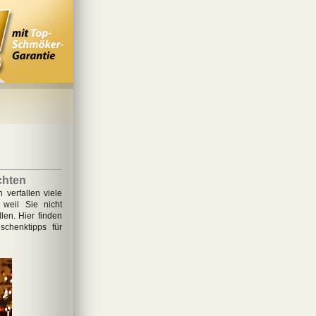
chten
verfallen viele
 weil Sie nicht
len. Hier finden
schenktipps für