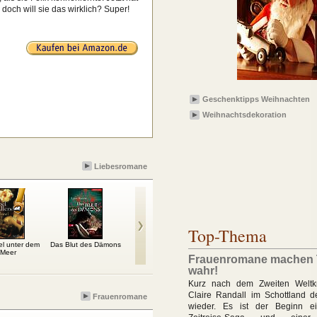
doch will sie das wirklich? Super!
Geschenktipps Weihnachten
Weihnachtsdekoration
Liebesromane
Top-Thema
el unter dem
Das Blut des Dämons
Alle sieben Wellen
Auf der Suche nach
Meer
der verlorenen Zeit
Frauenromane machen
wahr!
Kurz nach dem Zweiten Weltkr
Claire Randall im Schottland 
Frauenromane
wieder. Es ist der Beginn ei