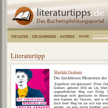
TOP-LISTEN
TOP-SCHMÖKER
AUTOREN
SUCHE:
Literaturtipp
Sheilah Graham
Die furchtlosen Memoiren der
„Ergreifend und glamourös“ (Freie Ze
Graham, geboren 1914 als Lily Sheil.
ungewöhnlichen Weg zum Erfolg. I
überhaupt nicht glamourös im Waise
eine Karriere als Tänzerin, wird in H
Doch ihren Weg hat sie sich hart erar
werden, um eine reiche Kindheit vor