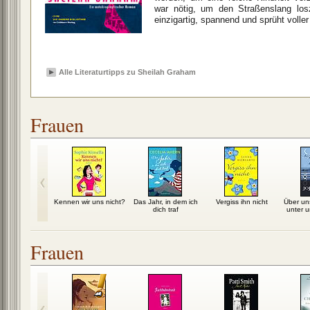
war nötig, um den Straßenslang los
einzigartig, spannend und sprüht voller
Alle Literaturtipps zu Sheilah Graham
Frauen
auf Glas
Kennen wir uns nicht?
Das Jahr, in dem ich
Vergiss ihn nicht
Über un
dich traf
unter 
Frauen