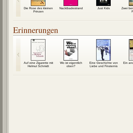
der Engel
Die Rose des kleinen
Nacktbadestrand
Just Kids
Zwei be
Prinzen
F
Erinnerungen
indung des
Auf eine Zigarette mit
Wo ist eigentlich
Eine Geschichte von
Ein an
bens
Helmut Schmidt
oben?
Liebe und Finsternis