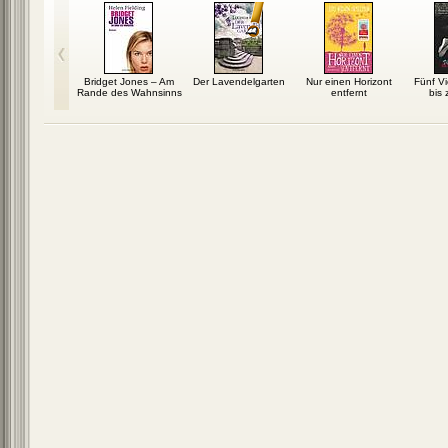
rmhöhe
Bridget Jones – Am
Der Lavendelgarten
Nur einen Horizont
Fünf Vi
Rande des Wahnsinns
entfernt
bis