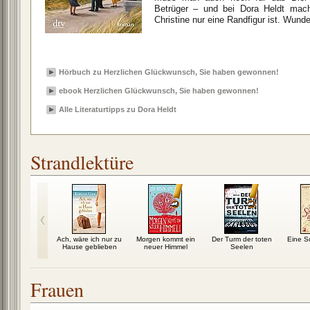
Betrüger – und bei Dora Heldt mac
Christine nur eine Randfigur ist. Wunde
Hörbuch zu Herzlichen Glückwunsch, Sie haben gewonnen!
ebook Herzlichen Glückwunsch, Sie haben gewonnen!
Alle Literaturtipps zu Dora Heldt
Strandlektüre
roße Los
Ach, wäre ich nur zu
Morgen kommt ein
Der Turm der toten
Eine S
Hause geblieben
neuer Himmel
Seelen
Frauen